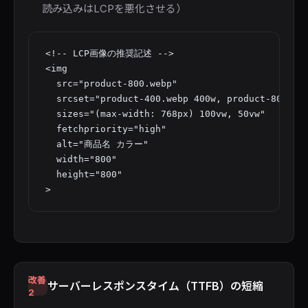
読み込みはLCPを悪化させる）
<!-- LCP画像の推奨記述 -->

<img

  src="product-800.webp"

  srcset="product-400.webp 400w, product-800.web
  sizes="(max-width: 768px) 100vw, 50vw"

  fetchpriority="high"

  alt="商品名 カラー"

  width="800"

  height="800"

>
改善
サーバーレスポンスタイム（TTFB）の短縮
2