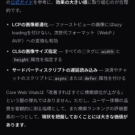
の
公式ガイド
を参考に、
効果の大きい順
に取り組むのが合理
的です。
LCPの画像最適化
— ファーストビューの画像にはlazy
loadingを付けない。次世代フォーマット（WebP /
AVIF）への変換も有効
CLSの画像サイズ指定
— すべての
タグに
と
width
属性を指定する
height
サードパーティスクリプトの遅延読み込み
— 決済やチャ
ットのスクリプトに
または
属性を付ける
async
defer
Core Web Vitalsは「改善すればすぐに検索順位が上がる」
という銀の弾丸ではありません。ただし、ユーザー体験の品
質を客観的に測る指標として、また検索ランキングの評価要
素の一つとして、
現状を把握しておくことには大きな価値が
あります
。