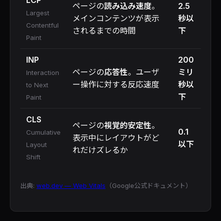
LCP
ページの
読み込み速度
。
2.5
Largest
メインコンテンツが表示
秒以
Contentful
されるまでの時間
下
Paint
INP
200
ページの
応答性
。ユーザ
ミリ
Interaction
ー操作に対する反応速度
秒以
to Next
下
Paint
CLS
ページの
視覚的安定性
。
0.1
Cumulative
表示中にレイアウトがど
以下
Layout
れだけズレるか
Shift
出典:
web.dev — Web Vitals
（Google公式ドキュメント）