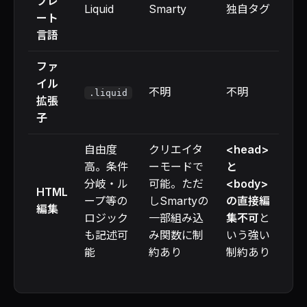
プレ
Liquid
Smarty
独自タグ
ート
言語
ファ
イル
不明
不明
.liquid
拡張
子
自由度
クリエイタ
<head>
高。条件
ーモードで
と
分岐・ル
可能。ただ
<body>
HTML
ープ等の
しSmartyの
の直接編
編集
ロジック
一部組み込
集不可
と
も記述可
み関数に制
いう強い
能
約あり
制約あり