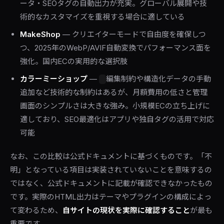
ータ・SEOタグの自動出力が充実。グローバル展開や技
術的なカスタマイズを重視する場合に適している
MakeShop
— クリエイターモードで自由度を確保しつ
つ、2025年のWebP/AVIF自動変換でパフォーマンス面を
強化。国内ECの実用的な選択肢
カラーミーショップ
—
編集制約や構造化データの手動
追加など技術的な制約はあるが、月額費用の低さと管理
画面のシンプルさは大きな強み。小規模ECの立ち上げに
適しており、SEO最適化はアプリや独自タグの活用で対応
可能
なお、この比較は公式ドキュメントに基づくものです。「不
明」となっている項目は実装されていないことを意味するの
ではなく、公式ドキュメントに記載が確認できなかったもの
です。実際のHTML出力はテーマやプラグインの構成によっ
て変わるため、
自サイトの現状を実際に確認すること
が最も
重要です。