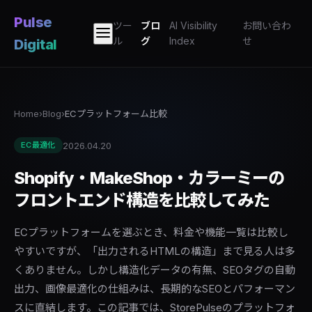
Pulse
ツー
ブロ
AI Visibility
お問い合わ
ル
グ
Index
せ
Digital
Home
›
Blog
›
ECプラットフォーム比較
2026.04.20
EC最適化
Shopify・MakeShop・カラーミーの
フロントエンド構造を比較してみた
ECプラットフォームを選ぶとき、料金や機能一覧は比較し
やすいですが、「出力されるHTMLの構造」まで見る人は多
くありません。しかし構造化データの有無、SEOタグの自動
出力、画像最適化の仕組みは、長期的なSEOとパフォーマン
スに直結します。この記事では、StorePulseのプラットフォ