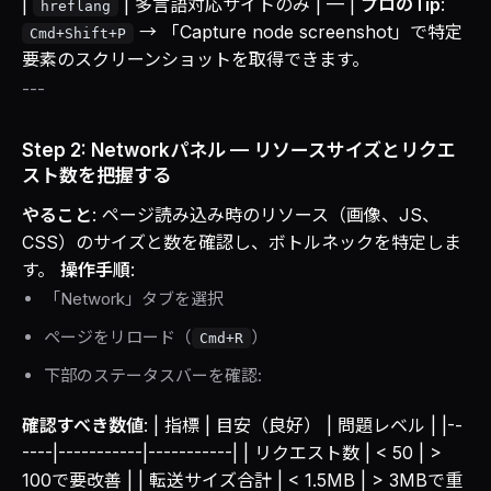
|
| 多言語対応サイトのみ | — |
プロのTip
:
hreflang
→ 「Capture node screenshot」で特定
Cmd+Shift+P
要素のスクリーンショットを取得できます。
---
Step 2: Networkパネル — リソースサイズとリクエ
スト数を把握する
やること
: ページ読み込み時のリソース（画像、JS、
CSS）のサイズと数を確認し、ボトルネックを特定しま
す。
操作手順
:
「Network」タブを選択
ページをリロード（
）
Cmd+R
下部のステータスバーを確認:
確認すべき数値
: | 指標 | 目安（良好） | 問題レベル | |--
----|-----------|-----------| | リクエスト数 | < 50 | >
100で要改善 | | 転送サイズ合計 | < 1.5MB | > 3MBで重