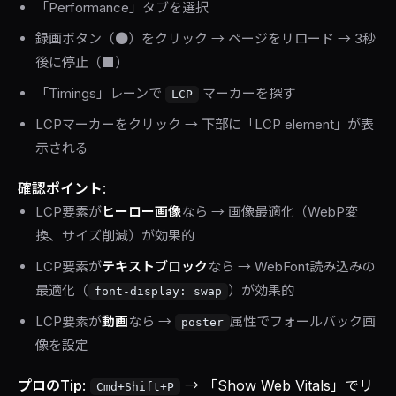
「Performance」タブを選択
録画ボタン（●）をクリック → ページをリロード → 3秒
後に停止（■）
「Timings」レーンで
マーカーを探す
LCP
LCPマーカーをクリック → 下部に「LCP element」が表
示される
確認ポイント
:
LCP要素が
ヒーロー画像
なら → 画像最適化（WebP変
換、サイズ削減）が効果的
LCP要素が
テキストブロック
なら → WebFont読み込みの
最適化（
）が効果的
font-display: swap
LCP要素が
動画
なら →
属性でフォールバック画
poster
像を設定
プロのTip
:
→ 「Show Web Vitals」でリ
Cmd+Shift+P