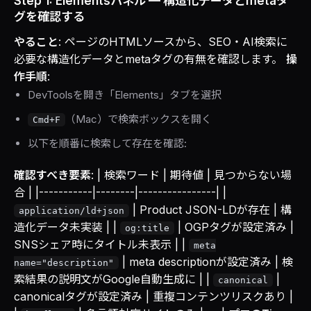
Step 1: Elementsパネル — 構造化データとmetaタ
グを確認する
やること
: ページのHTMLソースから、SEO・AI検索に
必要な構造化データとmetaタグの有無を確認します。
操
作手順
:
DevToolsを開き「Elements」タブを選択
（Mac）で検索ボックスを開く
Cmd+F
以下を順番に検索して存在を確認:
確認すべき要素
: | 検索ワード | 期待値 | 見つからない場
合 | |-----------|--------|----------------| |
| Product JSON-LDが存在 | 構
application/ld+json
造化データ未実装 | |
| OGPタグが設定済み |
og:title
SNSシェア時にタイトル未表示 | |
meta
| meta descriptionが設定済み | 検
name="description"
索結果の説明文がGoogle自動生成に | |
|
canonical
canonicalタグが設定済み | 重複コンテンツリスクあり |